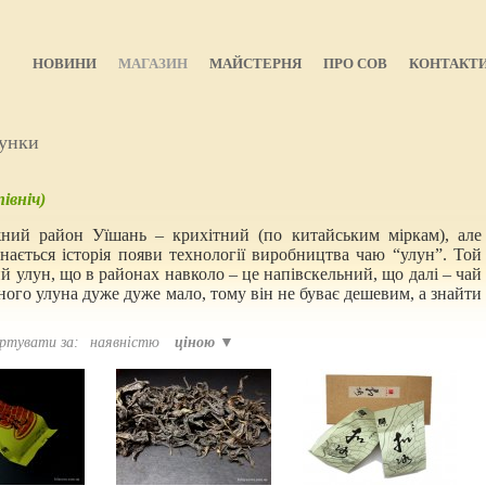
НОВИНИ
МАГАЗИН
МАЙСТЕРНЯ
ПРО СОВ
КОНТАКТ
унки
івніч)
ий район Уїшань – крихітний (по китайським міркам), але
нається історія появи технології виробництва чаю “улун”. Той
ий улун, що в районах навколо – це напівскельний, що далі – чай
ного улуна дуже дуже мало, тому він не буває дешевим, а знайти
ртувати за:
наявністю
ціною ▼