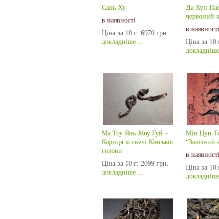
Сань Ху
Да Хун Па
червоний х
в наявності
в наявност
Ціна за 10 г:
6970 грн.
докладніше ...
Ціна за 10 
докладніше 
Ма Тоу Янь Жоу Гуй –
Мін Цун Т
Кориця зі скелі Кінської
“Залізний 
голови
в наявност
Ціна за 10 г:
2099 грн.
Ціна за 10 
докладніше ...
докладніше 