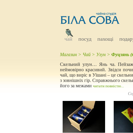
чай
посуд
пахощі
подар
Магазин
>
Чай
>
Улун
>
Фуцзянь (п
Скельний улун… Янь ча. Пейзажн
неймовірно красивий. Звідси почи
чай, що виріс в Уїшані – це скельн
з зовнішніх гір. Справжнього скель
його за межами
читати повністю...
Со