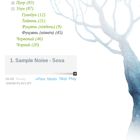
Пуер (83)
Улун (87)
Гуандун (12)
Тайвань (21)
Фуцзянь (південь) (9)
Фуцзянь (північ) (45)
Червоний (46)
Чорний (20)
1. Sample Noise - Sova
Stop
Play
«Prev
Next»
00:00
Ready
SHOW PLAYLIST