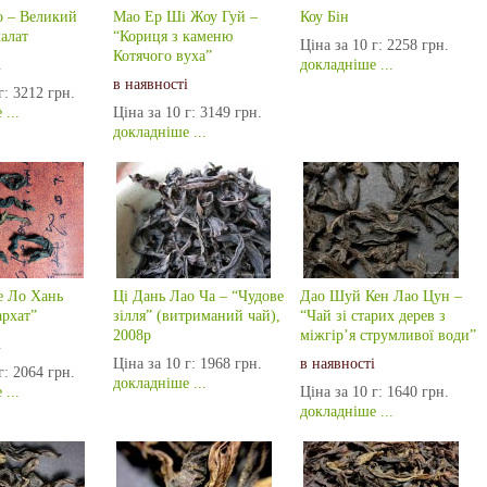
о – Великий
Мао Ер Ші Жоу Гуй –
Коу Бiн
алат
“Кориця з каменю
Ціна за 10 г:
2258 грн.
Котячого вуха”
і
докладніше ...
в наявності
г:
3212 грн.
...
Ціна за 10 г:
3149 грн.
докладніше ...
е Ло Хань
Ці Дань Лао Ча – “Чудове
Дао Шуй Кен Лао Цун –
архат”
зілля” (витриманий чай),
“Чай зі старих дерев з
2008р
міжгір’я струмливої води”
і
Ціна за 10 г:
1968 грн.
в наявності
г:
2064 грн.
докладніше ...
...
Ціна за 10 г:
1640 грн.
докладніше ...