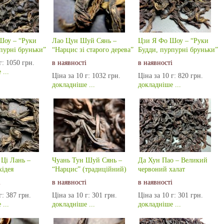
Шоу – “Руки
Лао Цун Шуй Сянь –
Цзи Я Фо Шоу – “Руки
пурні бруньки”
“Нарцис зі старого дерева”
Будди, пурпурні бруньки”
г:
1050 грн.
в наявності
в наявності
...
Ціна за 10 г:
1032 грн.
Ціна за 10 г:
820 грн.
докладніше ...
докладніше ...
 Цi Лань –
Чуань Тун Шуй Сянь –
Да Хун Пао – Великий
хiдея
“Нарцис” (традиційний)
червоний халат
і
в наявності
в наявності
г:
387 грн.
Ціна за 10 г:
301 грн.
Ціна за 10 г:
301 грн.
...
докладніше ...
докладніше ...