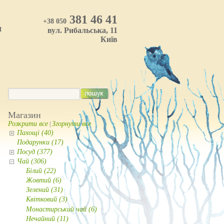
381 46 41
+38 050
И
вул. Рибальська, 11
Київ
Магазин
Розкрити все
Згорнути все
|
Пахощі (40)
Подарунки (17)
Посуд (377)
Чай (306)
Білий (22)
Жовтий (6)
Зелений (31)
Квітковий (3)
Монастирський чай (6)
Нечайний (11)