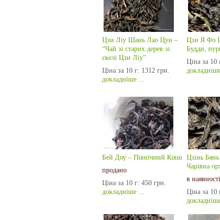
Цзи Ліу Шань Лао Цун –
Цзи Я Фо 
“Чай зі старих дерев зі
Будди, пур
скелі Цзи Ліу”
Ціна за 10 
Ціна за 10 г:
1312 грн.
докладніше 
докладніше ...
Бей Доу – Північний Ківш
Цзінь Бянь
Чарiвна ор
продано
в наявност
Ціна за 10 г:
450 грн.
докладніше ...
Ціна за 10 
докладніше 