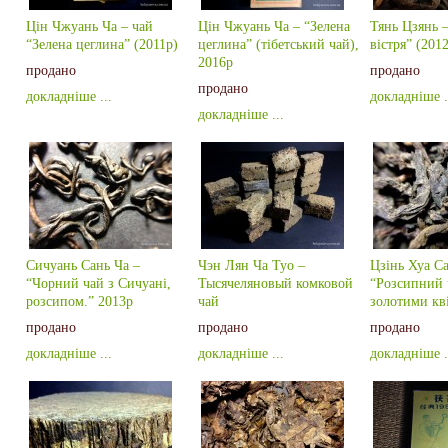
Цін Чжуань Ча – чай
Цін Чжуань Ча – “Зелена
Тянь Цзянь –
“Зелена цеглина” (2011р)
цеглина” (тібетський чай),
вістря” (201
2016р
продано
продано
продано
докладніше ...
докладніше .
докладніше ...
Сичуань Сань Ча –
Чэн Лян Ча Туо –
Цзінь Хуа Са
“Чорний чай з Сичуані,
Тысячеляновый комковой
“Розсипний 
розсипом.” 2013р
чай
золотими кв
продано
продано
продано
докладніше ...
докладніше ...
докладніше .