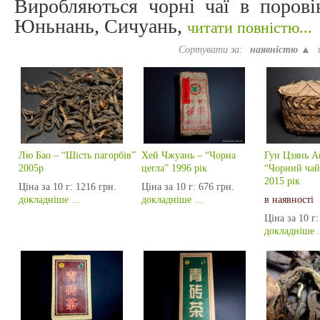
Виробляються чорні чаї в порові
Юньнань, Сичуань,
читати повністю...
Сортувати за:
наявністю ▲
Лю Бао – “Шість пагорбів”
Хей Чжуань – “Чорна
Гун Цзянь А
2005р
цегла” 1996 рік
“Чорний чай
2015 рік
Ціна за 10 г:
1216 грн.
Ціна за 10 г:
676 грн.
докладніше ...
докладніше ...
в наявності
Ціна за 10 г:
докладніше .