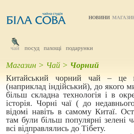
НОВИНИ
МАГАЗИ
чай
посуд
пахощі
подарунки
Магазин
>
Чай
>
Чорний
Китайський чорний чай – це 
(наприклад індійський), до якого м
більш складна технологія і в ок
історія. Чорні чаї ( до недавньо
відомі навіть в самому Китаї. Ост
там були більш популярні зелені ча
всі відправлялись до Тібету.