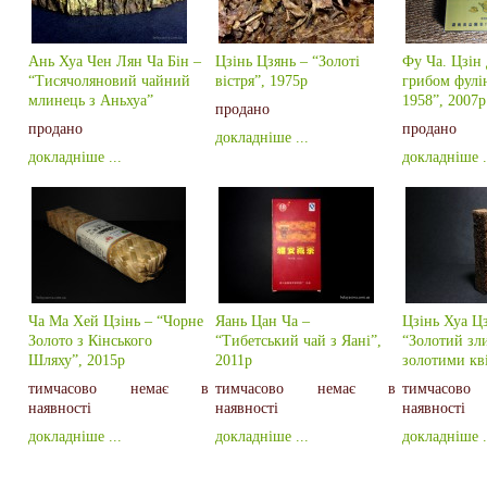
Ань Хуа Чен Лян Ча Бін –
Цзінь Цзянь – “Золоті
Фу Ча. Цзін 
“Тисячоляновий чайний
вістря”, 1975р
грибом фулі
млинець з Аньхуа”
1958”, 2007р
продано
продано
продано
докладніше ...
докладніше ...
докладніше .
Ча Ма Хей Цзінь – “Чорне
Яань Цан Ча –
Цзінь Хуа Цз
Золото з Кінського
“Тибетський чай з Яані”,
“Золотий зл
Шляху”, 2015р
2011р
золотими кв
тимчасово немає в
тимчасово немає в
тимчасо
наявності
наявності
наявності
докладніше ...
докладніше ...
докладніше .