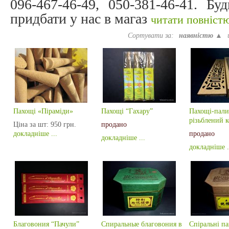
096-467-46-49, 050-381-46-41. Б
придбати у нас в магаз
читати повністю
Сортувати за:
наявністю ▲
Пахощі «Піраміди»
Пахощі “Гахару”
Пахощі-пали
різьблений к
Ціна за шт:
950 грн.
продано
докладніше ...
продано
докладніше ...
докладніше .
Благовония “Пачули”
Спиральные благовония в
Спіральні па