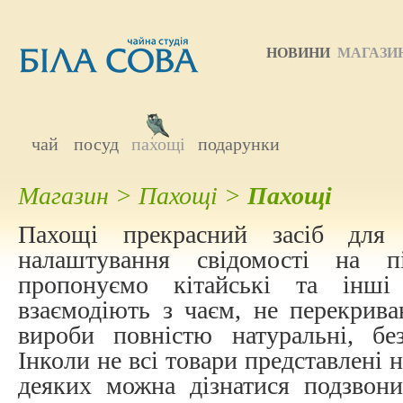
НОВИНИ
МАГАЗИ
чай
посуд
пахощі
подарунки
Магазин
>
Пахощі
>
Пахощі
Пахощі прекрасний засіб для 
налаштування свідомості на 
пропонуємо кітайські та інші
взаємодіють з чаєм, не перекрива
вироби повністю натуральні, б
Інколи не всі товари представлені н
деяких можна дізнатися подзвон