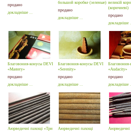
большой коробке (зеленые)
великій коро
продано
(коричневі)
продано
докладніше ...
продано
докладніше ...
докладніше .
Благовония-конусы DEVI
Благовония-конусы DEVI
Благовония-
«Mastery»
«Serenity»
«Audaсity»
продано
продано
продано
докладніше ...
докладніше ...
докладніше .
Аюрведичні пахощі «Три
Аюрведичні пахощі
Аюрведичні 