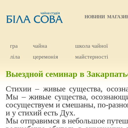
НОВИНИ
МАГАЗИ
гра
чайна
школа чайної
ліла
церемонія
майстерності
Выездной семинар в Закарпат
Стихии – живые существа, осозн
Мы – живые существа, осознающ
сосуществуем и смешаны, по-разно
и у стихий есть Дух.
Мы отправимся в небольшое путеше