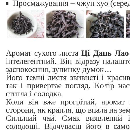
Просмажування – чжун хуо (серед
Аромат сухого листа
Ці Дань Лао
інтелегентний. Він відразу налашт
заспокоєння, зупинку думок…
Його темні листя звивисті і красив
так і привертає погляд. Колір на
стигла і солодка.
Коли він вже прогрітий, аромат 
сторони, як крапля, що впала на зе
Сильний чай. Смак виявлений і
солодощі. Відчуваєш його в само