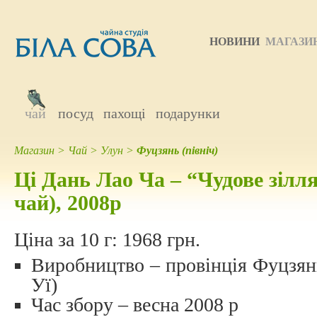
НОВИНИ
МАГАЗИ
чай
посуд
пахощі
подарунки
Магазин
>
Чай
>
Улун
>
Фуцзянь (північ)
Ці Дань Лао Ча – “Чудове зілл
чай), 2008р
Ціна за 10 г:
1968 грн.
Виробництво – провінція Фуцзян
Уї)
Час збору – весна 2008 р