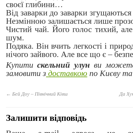
своєї глибини…
Від заварки до заварки згущаються 
Незмінною залишається лише проз
Чистий чай. Його голос тихий, але
шум.
Подяка. Він вчить легкості і приро
нічого зайвого. Але все що є – безп
Купити
скельний улун
ви можете
замовити з
доставкою
по Києву та 
←
Бей Доу – Північний Ківш
Да Ху
Залишити відповідь