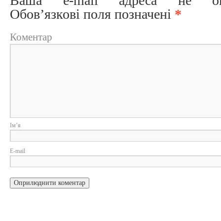
Ваша e-mail адреса не опри
Обов’язкові поля позначені
*
Коментар
Ім
E-m