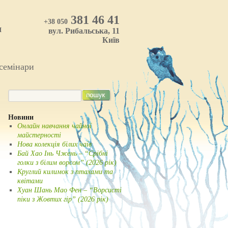
381 46 41
+38 050
И
вул. Рибальська, 11
Київ
 семінари
Новини
Онлайн навчання чайної
майстерності
Нова колекція білих чаїв
Бай Хао Інь Чжень – “Срібні
голки з білим ворсом” (2026 рік)
Круглий килимок з птахами та
квітами
Хуан Шань Мао Фен – “Ворсисті
піки з Жовтих гір” (2026 рік)