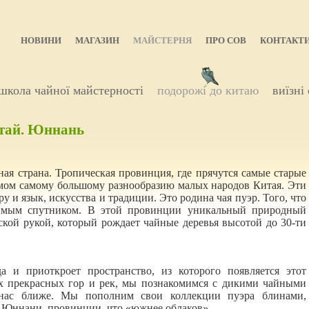
НОВИНИ
МАГАЗИН
МАЙСТЕРНЯ
ПРО СОВ
КОНТАКТ
школа чайної майстерності
подорожі до китаю
виїзні
итай. Юннань
я страна. Тропическая провинция, где прячутся самые старые
омом самому большому разнообразию малых народов Китая. Эти
у и язык, искусства и традиции. Это родина чая пуэр. Того, что
нимым спутником. В этой провинции уникальный природный
кой рукой, который рождает чайные деревья высотой до 30-ти
а и приоткроет пространство, из которого появляется этот
х прекрасных гор и рек, мы познакомимся с дикими чайными
 нас ближе. Мы пополним свои коллекции пуэра блинами,
 Юннани, провинции, что «южнее облаков».