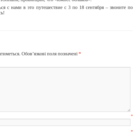
ься с нами в это путешествие с 3 по 18 сентября – звоните по
сь!
атиметься.
Обов’язкові поля позначені
*
м’я
*
mail
*