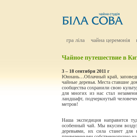
гра ліла
чайна церемонія
Чайное путешествие в К
3 – 18 сентября 2011 г
Юннань…Облачный край, заповедна
чайные деревья. Места ставшие д
сообщества сохранили свою культур
для многих из нас стал незаме
ландшафт, подчеркнутый человечес
метров!
Наша экспедиция направится туд
особенный чай. Мы вкусим возду
деревьями, их сила станет для
привезенными собственноручно из