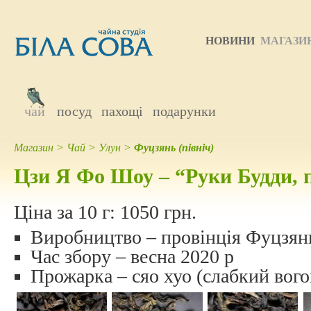
НОВИНИ
МАГАЗИ
чай
посуд
пахощі
подарунки
Магазин
>
Чай
>
Улун
>
Фуцзянь (північ)
Цзи Я Фо Шоу – “Руки Будди, 
Ціна за 10 г:
1050 грн.
Виробництво – провінція Фуцзян
Час збору – весна 2020 р
Прожарка – сяо хуо (слабкий вого