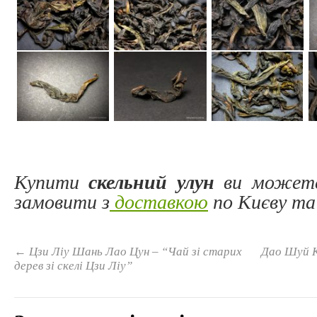
Купити
скель
ний улун
ви можете
замовити з
доставкою
по Києву та 
←
Цзи Ліу Шань Лао Цун – “Чай зі старих
Дао Шуй К
дерев зі скелі Цзи Ліу”