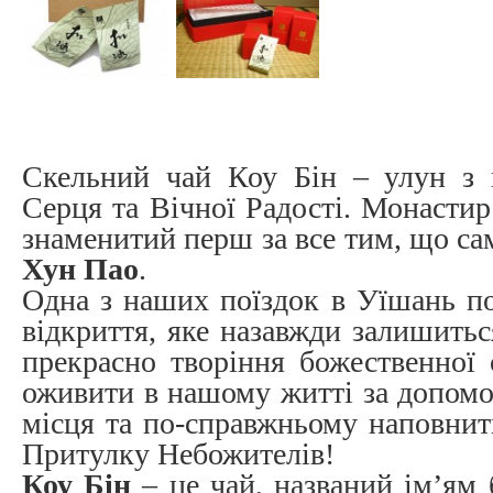
Скельний чай Коу Бін – улун з 
Серця та Вічної Радості. Монасти
знаменитий перш за все тим, що са
Хун Пао
.
Одна з наших поїздок в Уїшань по
відкриття, яке назавжди залишить
прекрасно творіння божественної
оживити в нашому житті за допомо
місця та по-справжньому наповнит
Притулку Небожителів!
Коу Бін
– це чай, названий ім’ям 