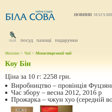
НОВИНИ
МАГАЗИ
чай
посуд
пахощі
подарунки
Магазин
>
Чай
>
Монастирський чай
Коу Бiн
Ціна за 10 г:
2258 грн.
Виробництво – провінція Фуцзян
Час збору – весна 2012, 2016 р
Прожарка – чжун хуо (середній в