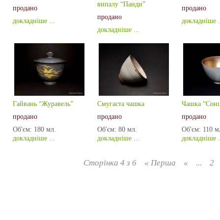
випалу “Панди”
продано
продано
продано
докладніше ...
докладніше .
докладніше ...
Гайвань “Журавель”
Смугаста чашка
Чашка “Сонц
продано
продано
продано
Об'єм:
180 мл.
Об'єм:
80 мл.
Об'єм:
110 м
докладніше ...
докладніше ...
докладніше .
Сторінка 4 з 6
« Перша
«
...
2