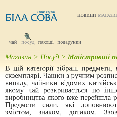
НОВИНИ
МАГАЗИ
чай
посуд
пахощі
подарунки
Магазин
>
Посуд
>
Майстровий п
В цій категорії зібрані предмети,
екземплярі. Чашки з ручним розпис
випалу, чайники відомих китайськ
якому чай розкривається по іншо
виробництва якого вже перейшла р
Предмети сили, які доповнюю
змістом, знаком, дотиком. Ззо