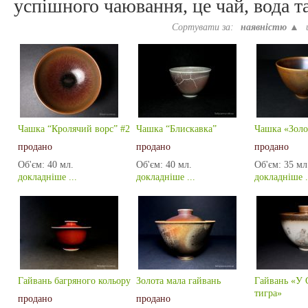
успішного чаювання, це чай, вода т
Сортувати за:
наявністю ▲
Чашка “Кролячий ворс” #2
Чашка “Блискавка”
Чашка «Золо
продано
продано
продано
Об'єм:
40 мл.
Об'єм:
40 мл.
Об'єм:
35 мл
докладніше ...
докладніше ...
докладніше .
Гайвань багряного кольору
Золота мала гайвань
Гайвань «У 
тигра»
продано
продано