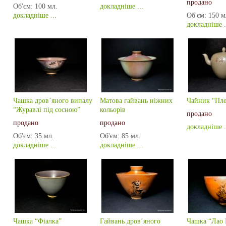
продано
Об'єм:
100 мл.
докладніше ...
докладніше ...
Об'єм:
150 м
докладніше .
Чашка дров’яного випалу
Матова гайвань ніжних
Чайник “Пле
“Журавлі під сосною”
кольорів
продано
продано
продано
докладніше .
Об'єм:
35 мл.
Об'єм:
85 мл.
докладніше ...
докладніше ...
Чашка “Фіалка”
Гайвань дров’яного
Чашка “Лао 