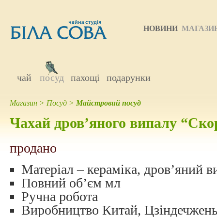
НОВИНИ
МАГАЗИ
чай
посуд
пахощі
подарунки
Магазин
>
Посуд
>
Майстровий посуд
Чахай дров’яного випалу “Ск
продано
Матеріал – кераміка, дров’яний в
Повний об’єм мл
Ручна робота
Виробництво Китай, Цзіндечжен