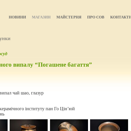
НОВИНИ
МАГАЗИН
МАЙСТЕРНЯ
ПРО СОВ
КОНТАКТ
унки
суд
яного випалу “Погашене багаття”
випал чай шао, глазур
керамічного інституту пан Го Цін’юй
нь