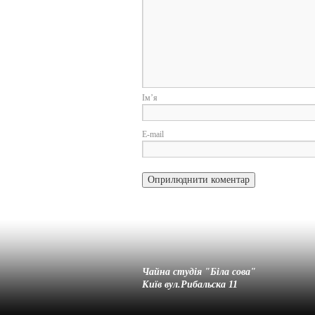
І
E-
Чайна студія "Біла cова"
Київ вул.Рибальска 11