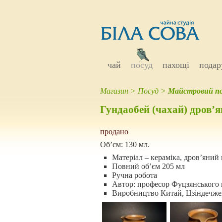
чай
посуд
пахощі
подар
Магазин
>
Посуд
>
Майстровий по
Гундаобей (чахай) дров’
продано
Об’єм:
130 мл.
Матеріал – кераміка, дров’яний 
Повний об’єм 205 мл
Ручна робота
Автор: професор Фуцзянського 
Виробництво Китай, Цзіндечже