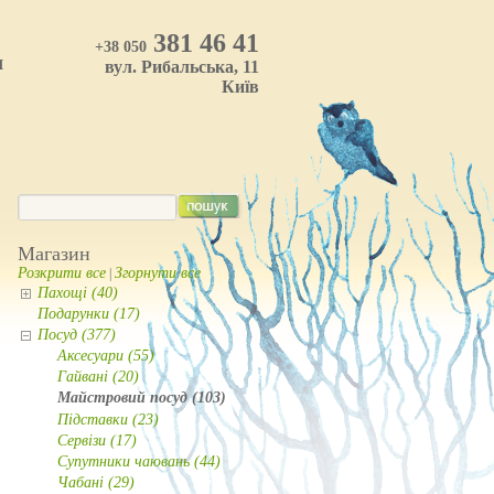
381 46 41
+38 050
И
вул. Рибальська, 11
Київ
Магазин
Розкрити все
Згорнути все
|
Пахощі (40)
Подарунки (17)
Посуд (377)
Аксесуари (55)
Гайвані (20)
Майстровий посуд (103)
Підставки (23)
Сервізи (17)
Супутники чаювань (44)
Чабані (29)