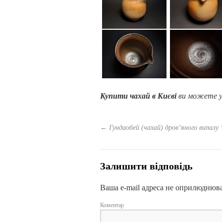
Купити чахай в Києві
ви можете у
←
Гундаобей (чахай) дров’яного випалу 
Залишити відповідь
Ваша e-mail адреса не оприлюднюв
Коментар