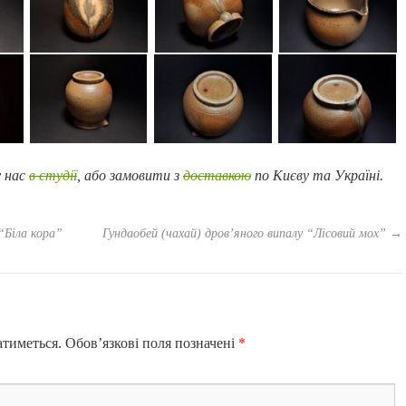
 нас
в студії
, або замовити з
доставкою
по Києву та Україні.
“Біла кора”
Гундаобей (чахай) дров’яного випалу “Лісовий мох”
→
атиметься.
Обов’язкові поля позначені
*