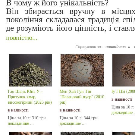
В чому ж його унікальність?
Він збирається вручну в місця
покоління складалася традиція спі
де розуміють його цінність, і став
повністю...
Сортувати за:
наявністю ▲
Гао Шань Юнь У –
Мен Хай Гун Тін
Іу І Цзі (200
Притулок хмар,
“Палацовий пуер” (2010
в наявності
високогірний (2025 рік)
рік)
Ціна за 10 г:
в наявності
в наявності
докладніше .
Ціна за 10 г:
310 грн.
Ціна за 10 г:
344 грн.
докладніше ...
докладніше ...