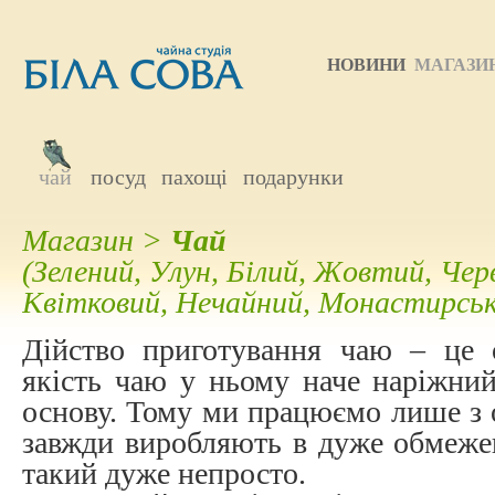
НОВИНИ
МАГАЗИ
чай
посуд
пахощі
подарунки
Магазин
>
Чай
(
Зелений
,
Улун
,
Білий
,
Жовтий
,
Чер
Квітковий
,
Нечайний
,
Монастирськ
Дійство приготування чаю – це о
якість чаю у ньому наче наріжний
основу. Тому ми працюємо лише з 
завжди виробляють в дуже обмежен
такий дуже непросто.