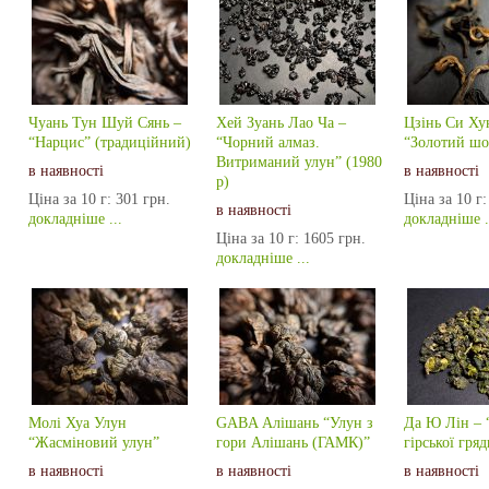
Чуань Тун Шуй Сянь –
Хей Зуань Лао Ча –
Цзінь Си Ху
“Нарцис” (традиційний)
“Чорний алмаз.
“Золотий шо
Витриманий улун” (1980
в наявності
в наявності
р)
Ціна за 10 г:
301 грн.
Ціна за 10 г:
в наявності
докладніше ...
докладніше .
Ціна за 10 г:
1605 грн.
докладніше ...
Молі Хуа Улун
GABA Алішань “Улун з
Да Ю Лін – 
“Жасміновий улун”
гори Алішань (ГАМК)”
гірської гря
в наявності
в наявності
в наявності