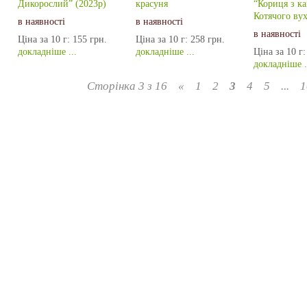
Дикорослий” (2023р)
красуня
“Кориця з к
Котячого вух
в наявності
в наявності
в наявності
Ціна за 10 г:
155 грн.
Ціна за 10 г:
258 грн.
докладніше ...
докладніше ...
Ціна за 10 г:
докладніше .
Сторінка 3 з 16
«
1
2
3
4
5
...
1