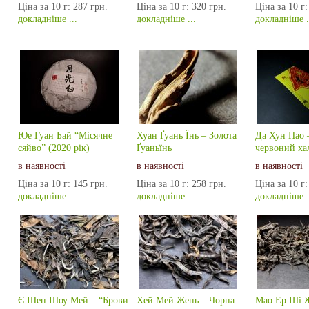
Ціна за 10 г:
287 грн.
Ціна за 10 г:
320 грн.
Ціна за 10 г:
докладніше ...
докладніше ...
докладніше .
Юе Гуан Бай “Місячне
Хуан Ґуань Їнь – Золота
Да Хун Пао 
сяйво” (2020 рік)
Ґуаньїнь
червоний ха
в наявності
в наявності
в наявності
Ціна за 10 г:
145 грн.
Ціна за 10 г:
258 грн.
Ціна за 10 г:
докладніше ...
докладніше ...
докладніше .
Є Шен Шоу Мей – “Брови.
Хей Мей Жень – Чорна
Мао Ер Ші Ж