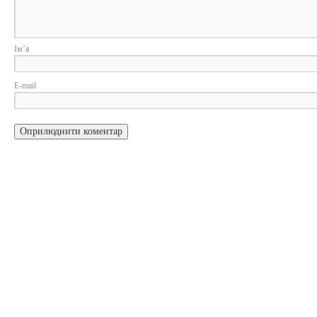
Ім
E-m