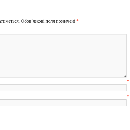
атиметься.
Обов’язкові поля позначені
*
м’я
*
mail
*