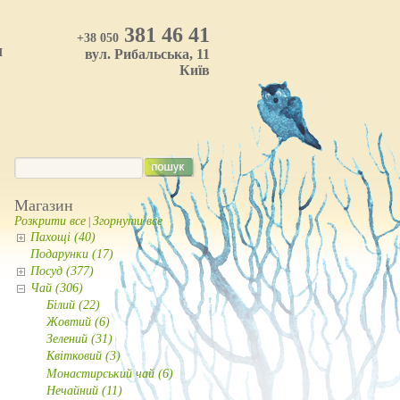
381 46 41
+38 050
И
вул. Рибальська, 11
Київ
Магазин
Розкрити все
Згорнути все
|
Пахощі (40)
Подарунки (17)
Посуд (377)
Чай (306)
Білий (22)
Жовтий (6)
Зелений (31)
Квітковий (3)
Монастирський чай (6)
Нечайний (11)