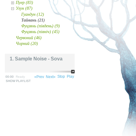
Пуер (83)
Улун (87)
Гуандун (12)
Тайвань (21)
Фуцзянь (південь) (9)
Фуцзянь (північ) (45)
Червоний (46)
Чорний (20)
1. Sample Noise - Sova
Stop
Play
«Prev
Next»
00:00
Ready
SHOW PLAYLIST