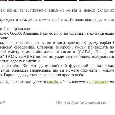
вах кризи та зустрічаємо виклики життя в доволі складних
тримувати там, де це можна зробити. Це наша відповідальність
и його правильно.
ником є GABA Алішань. Радимо його завжди мати в колекції якщо
точно!
а, але з певними нюансами в виготовленні. В цьому варіанті
сневому середовищі. Створені анаеробні умови призводять до
 чаї вмісту гамма-аміномасляної кислоти (GABA). На що це
й? ГАМК (GABA) діє як потужне заспокійливе, відбувається
 стан одразу помітний.
з свою дію. Він має дуже глибокий фруктовий аромат, смак
чений. Кількість заварювань, що ви можете отримати – майже
о. Гарно відгукується на чаювання просто неба.
Києві, ви можете у нас в
студії
, або замовити з
доставкою
по
а Ю”
Молі Хуа Улун “Жасміновий улун”
→