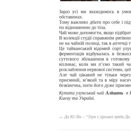
Зараз усі ми знаходимось в умо
обставинах.
Тому важливо дбати про себе і під
по відношенню до тіла.
Чай може допомогти, якщо підібрат
В колекції студії справжнім рятів
не на чайній полиці, так в аптечці 
Це тайванський відомий сорт улун
ферментація відбувалась в безки
суттєвого збільшення в готовому
впливає, коли ми пʼємо такий ча
розслаблення нервової системи, цей
Але чай цікавий не тільки чере
приємний, мʼякий та в міру наси
безкінечна, пити його дуже приємн
Купити улунський чай
Алішань
в 
Києву та Україні.
←
Да Ю Лін – “Улун с гірської гряди Д