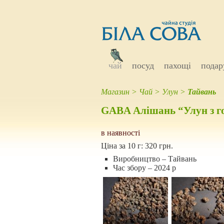
чай
посуд
пахощі
подар
Магазин
>
Чай
>
Улун
>
Тайвань
GABA Алішань “Улун з г
в наявності
Ціна за 10 г:
320 грн.
Виробництво – Тайвань
Час збору – 2024 р