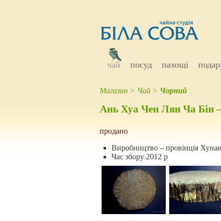
чай
посуд
пахощі
подар
Магазин
>
Чай
>
Чорний
Ань Хуа Чен Лян Ча Бін 
продано
Виробництво – провінція Хунан
Час збору 2012 р