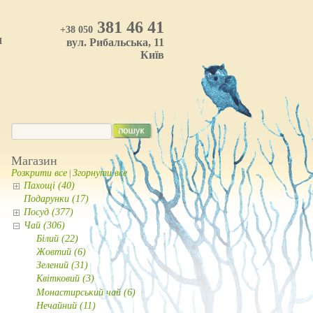
381 46 41
+38 050
И
вул. Рибальська, 11
Київ
Магазин
Розкрити все
Згорнути все
|
Пахощі (40)
Подарунки (17)
Посуд (377)
Чай (306)
Білий (22)
Жовтий (6)
Зелений (31)
Квітковий (3)
Монастирський чай (6)
Нечайний (11)