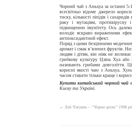
Чорний чай з Аньхуа за останні 5-
всесвітньо відоме джерело корисн
тиску, кількості ліпідів і сахариді
раку і мутаціям, противірусну 
підвищенню імунітету. Ось далек
володіє яскраво вираженими ефек
антиоксидантний ефект.
Поряд з цими безцінними медичним
аромат і смак в’ялених фруктів. Ни
людям і дітям, він ніяк не вплива
грибкову культуру Цзінь Хуа або 
називають грибами довголіття. Ц
корисні якості чаю з Аньхуа. Хун
часом ставати тільки краще і корис
Купити китайський чорний чай
в
Києву та Україні.
←
Хей Чжуань – “Чорна цегла” 1996 рі