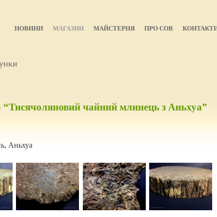
НОВИНИ
МАГАЗИН
МАЙСТЕРНЯ
ПРО СОВ
КОНТАКТ
унки
– “Тисячоляновий чайний млинець з Аньхуа”
ь, Аньхуа