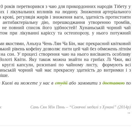
10 років перетворився з чаю для прикордонних народів Тібету у
их і лікувальних впливів на людину. Зниження артеріального
в в крові, регуляція жирів і зниження ваги, здатність протистояти
і антибактеріальну дію, перешкоджання утворенню тромбів,
о не повний список його здібностей! Хунаньській чорний чай
том при лікуванні карієсу та остеопорозу, у нього потужний
и якостями, Аньхуа Чень Лян Ча Бін, має прекрасний квітковий
зький рівень кофеїну дозволяє пити цей чай без обмежень літнім
є на сон. У процесі створення чаю на нього висівають особливу
Золоті Квіти. Яку також можна знайти на грибах Лі Чжи, які
і круглі капсули, розсипані по чайному листу, формують всі
аньській чорний чай має прекрасну здатність до витримки і з
ніше.
 Києві ви можете у нас в
студії
або замовити з
доставкою
по
к
Сань Сян Мін Пянь – “Сонячні медалі з Хунані” (2014р)
→