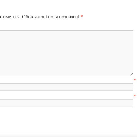
атиметься.
Обов’язкові поля позначені
*
м’я
*
mail
*