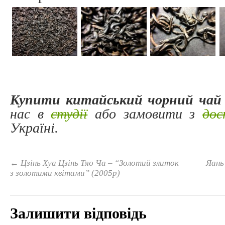
Купити китайський чорний чай
нас в
студії
або замовити з
дос
Україні.
←
Цзінь Хуа Цзінь Тяо Ча – “Золотий злиток
Яань
з золотими квітами” (2005р)
Залишити відповідь