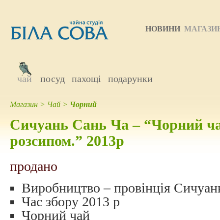
НОВИНИ
МАГАЗИ
чай
посуд
пахощі
подарунки
Магазин
>
Чай
>
Чорний
Сичуань Сань Ча – “Чорний ча
розсипом.” 2013р
продано
Виробництво – провінція Сичуан
Час збору 2013 р
Чорний чай