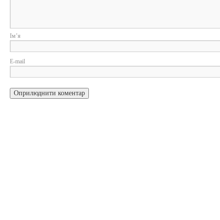
Ім
E-m