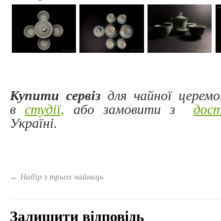
Купити сервіз
для чайної церемо
в
студії,
або замовити з
дос
Україні.
←
Набiр з трьох чайниць
Залишити відповідь