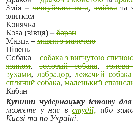
Змія –
чешуйчата змія
,
змійка
та з
злитком
Конячка
Коза (вівця) –
баран
Мавпа –
мавпа з малечею
Півень
Собака –
собака з вигнутою спино
язиком
,
золотий собака
,
голова
вухами
,
лабрадор
,
лежачий собака
сплячий собака
,
маленький спаніел
Кабан
Купити чудернацьку істоту для 
можете у нас в
студії,
або зам
Києві та по Україні.