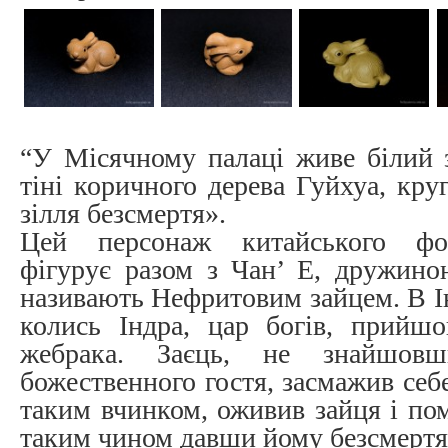
“У Місячному палаці живе білий з
тіні коричного дерева Гуйхуа, круг
зілля безсмертя».
Цей персонаж китайського фо
фігурує разом з Чан’ Е, дружино
називають Нефритовим зайцем. В Ін
колись Індра, цар богів, прийшо
жебрака. Заєць, не знайшов
божественного гостя, засмажив себе
таким вчинком, оживив зайця і пом
таким чином давши йому безсмертя