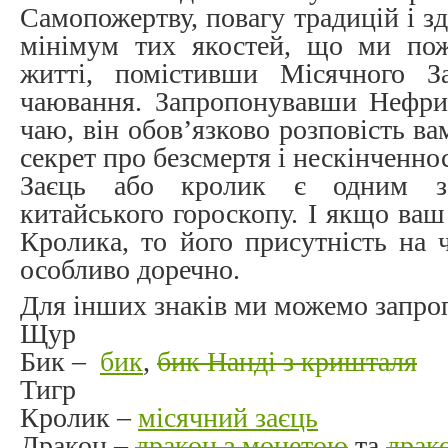
Самопожертву, повагу традицій і зд
мінімум тих якостей, що ми по
житті, помістивши Місячного З
чаювання. Запропонувавши Нефр
чаю, він обов’язково розповість ва
секрет про безсмертя і нескінченнос
Заєць або кролик є одним з 
китайського гороскопу. І якщо ваш
Кролика, то його присутність на 
особливо доречно.
Для інших знаків ми можемо запро
Щур
Бик –
бик
,
бик Нанді з кришталя
Тигр
Кролик –
місячний заєць
Дракон –
дракон з монетою
та
драк