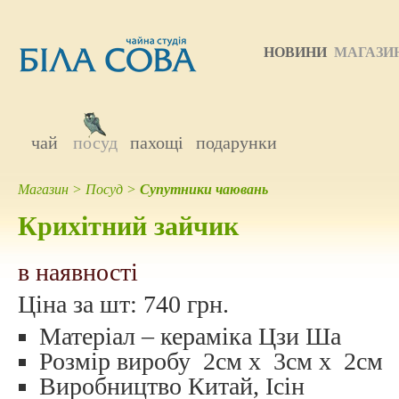
НОВИНИ
МАГАЗИ
чай
посуд
пахощі
подарунки
Магазин
>
Посуд
>
Супутники чаювань
Крихітний зайчик
в наявності
Ціна за шт:
740 грн.
Матеріал – кераміка Цзи Ша
Розмір виробу 2см х 3см х 2см
Виробництво Китай, Ісін