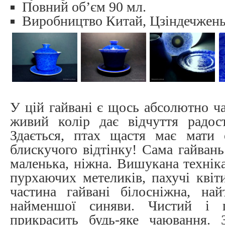
Повний об’єм 90 мл.
Виробництво Китай, Цзіндечжен
У цій гайвані є щось абсолютно ча
живий колір дає відчуття радост
Здається, птах щастя має мати 
блискучого відтінку! Сама гайван
маленька, ніжна. Вишукана технік
пурхаючих метеликів, пахучі квіт
частина гайвані білосніжна, на
найменшої синяви. Чистий і 
прикрасить будь-яке чаювання. 