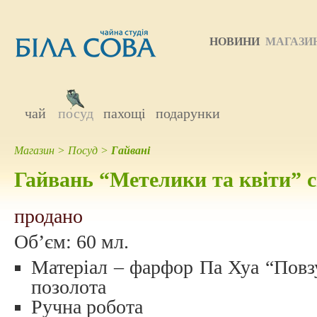
НОВИНИ
МАГАЗИ
чай
посуд
пахощі
подарунки
Магазин
>
Посуд
>
Гайвані
Гайвань “Метелики та квіти” 
продано
Об’єм:
60 мл.
Матеріал – фарфор Па Хуа “Повзуч
позолота
Ручна робота