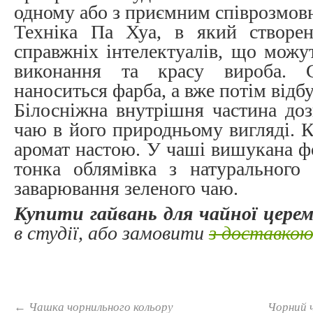
одному або з приємним співрозмов
Техніка Па Хуа, в який створе
справжніх інтелектуалів, що можу
виконання та красу вироба. 
наноситься фарба, а вже потім відбу
Білосніжна внутрішня частина доз
чаю в його природньому вигляді. 
аромат настою. У чаші вишукана ф
тонка облямівка з натурального 
заварювання зеленого чаю.
Купити гайвань для чайної цере
в студії, або замовити
з доставко
←
Чашка чорнильного кольору
Чорний ч