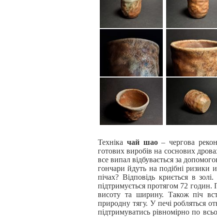
Техніка
чай шао
– чергова рекон
готових виробів на соснових дрова
все випал відбувається за допомого
гончари йдуть на подібні ризики и
пічах? Відповідь криється в золі
підтримується протягом 72 годин. П
висоту та ширину. Також піч вс
природну тягу. У печі робляться о
підтримуватись рівномірно по всьо