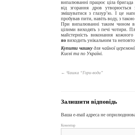
випалюванні працює ціла бригада м
від згорання дров утворюється
змішуватися з глазур’ю. І це на
пробував пити, навіть воду, з тако
При випалюванні таким чином від
цілими виходять з печі чотири. П
майстерність виконання кожного
яо
виходить унікальним та неповт
Купити чашку
для чайної церемоні
Києві та по Україні.
←
Чашка “Гори-води”
Залишити відповідь
Ваша e-mail адреса не оприлюднюв
Коментар