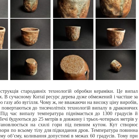
струкція стародавніх технологій обробки кераміки. Це випал
х. В сучасному Китаї ресурс дерева дуже обмежений і частіше за
ю газу або вугілля. Чому ж, не вважаючи на високу ціну виробів,
 повертаються до тисячолітніх технологій випалу в драконячих
. Під час випалу температура піднімається до 1300 градусів й
ечі будуються до 25 метрів в довжину і трьох-чотирьох метрів у
тановлюється на схилі гори під певним кутом. Кут створює
твори по всьому тілу для підкидання дров. Температура повинна
му об’єму, коливання допустимі в межах 60 градусів. Тому при