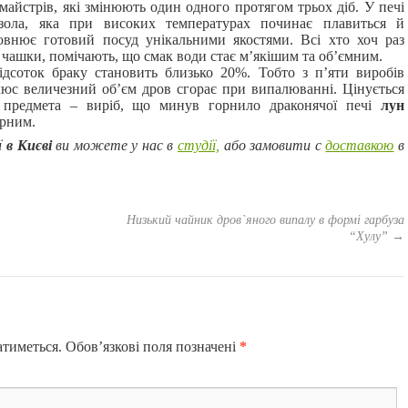
айстрів, які змінюють один одного протягом трьох діб. У печі
 зола, яка при високих температурах починає плавиться й
повнює готовий посуд унікальними якостями. Всі хто хоч раз
ю чашки, помічають, що смак води стає м’якішим та об’ємним.
соток браку становить близько 20%. Тобто з п’яти виробів
люс величезний об’єм дров сгорає при випалюванні. Цінується
 предмета – виріб, що минув горнило драконячої печі
лун
орним.
ї
в Києві
ви можете у нас в
студії,
або замовити с
доставкою
в
Низький чайник дров`яного випалу в формі гарбуза
“Хулу”
→
атиметься.
Обов’язкові поля позначені
*