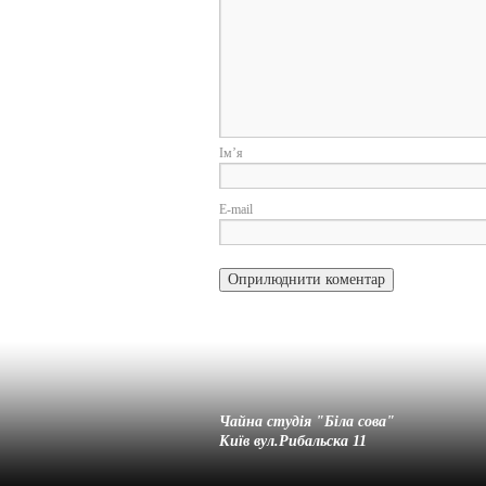
І
E-
Чайна студія "Біла cова"
Київ вул.Рибальска 11