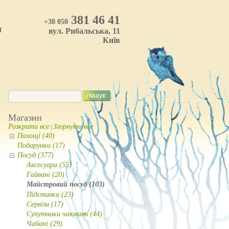
381 46 41
+38 050
И
вул. Рибальська, 11
Київ
Магазин
Розкрити все
Згорнути все
|
Пахощі (40)
Подарунки (17)
Посуд (377)
Аксесуари (55)
Гайвані (20)
Майстровий посуд (103)
Підставки (23)
Сервізи (17)
Супутники чаювань (44)
Чабані (29)