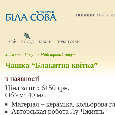
НОВИНИ
МАГАЗИ
чай
посуд
пахощі
подарунки
Магазин
>
Посуд
>
Майстровий посуд
Чашка “Блакитна квiтка”
в наявності
Ціна за шт:
6150 грн.
Об’єм:
40 мл.
Матеріал – кераміка, кольорова гл
Авторcькая робота Лу Чжиянь