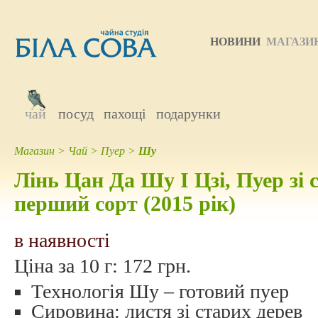
НОВИНИ
МАГАЗИ
чай
посуд
пахощі
подарунки
Магазин
>
Чай
>
Пуер
>
Шу
Лінь Цан Да Шу І Цзі, Пуер зі 
перший сорт (2015 рік)
в наявності
Ціна за 10 г:
172 грн.
Технологія Шу – готовий пуер
Сировина: листя зі старих дерев