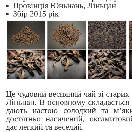
Провінція Юньнань, Ліньцан
Збір 2015 рік
Це чудовий весняний чай зі старих 
Ліньцан. В основному складається 
дають настою солодкий та м’як
достатньо насичений, оксамитови
дає легкий та веселий.