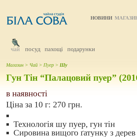
НОВИНИ
МАГАЗИ
чай
посуд
пахощі
подарунки
Магазин
>
Чай
>
Пуер
>
Шу
Гун Тін “Палацовий пуер” (2016
в наявності
Ціна за 10 г:
270 грн.
Технологія шу пуер, гун тін
Сировина вищого ґатунку з дерев