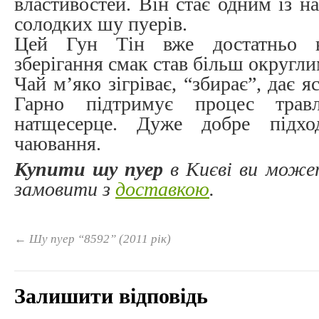
властивостей. Він стає одним із 
солодких шу пуерів.
Цей Гун Тін вже достатньо в
зберігання
смак став більш округли
Чай м’яко зігріває, “збирає”, дає я
Гарно підтримує процес трав
натщесерце. Дуже добре підхо
чаювання.
Купити шу пуер
в Києві ви может
замовити з
доставкою
.
←
Шу пуер “8592” (2011 рік)
Залишити відповідь