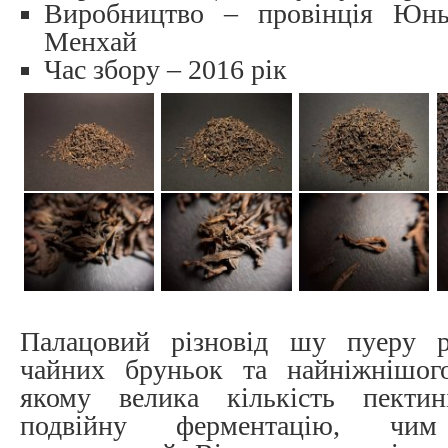
Виробництво – провінція Юнь
Менхай
Час збору – 2016 рік
Палацовий різновід шу пуеру р
чайних бруньок та найніжнішог
якому велика кількість пектин
подвійну ферментацію, чи