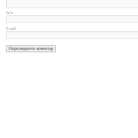
Ім
E-m