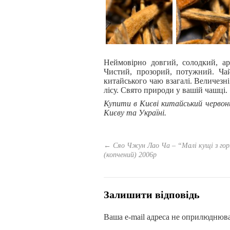
Неймовірно довгий, солодкий, ар
Чистий, прозорий, потужний. Ча
китайського чаю взагалі. Величезн
лісу. Свято природи у вашій чашці.
Купити в Києві китайський червон
Києву та Україні.
←
Сяо Чжун Лао Ча – “Малі кущі з г
(копчений) 2006р
Залишити відповідь
Ваша e-mail адреса не оприлюднюв