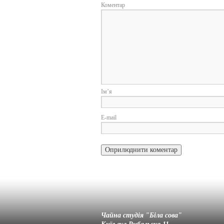
Коментар
І
E-
Чайна студія "Біла cова"