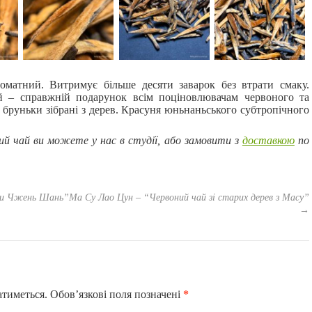
оматний. Витримує більше десяти заварок без втрати смаку.
й – справжній подарунок всім поціновлювачам червоного та
і бруньки зібрані з дерев. Красуня юньнаньського субтропічного
ий чай ви можете у нас в студії, або замовити з
доставкою
по
ори Чжень Шань”
Ма Су Лао Цун – “Червоний чай зі старих дерев з Масу”
→
атиметься.
Обов’язкові поля позначені
*