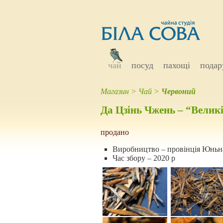
чай
посуд
пахощі
подар
Магазин
>
Чай
>
Червоний
Да Цзінь Чжень – “Великі
продано
Виробництво – провінція Юньн
Час збору – 2020 р