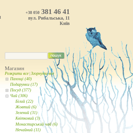
381 46 41
+38 050
И
вул. Рибальська, 11
Київ
Магазин
Розкрити все
Згорнути все
|
Пахощі (40)
Подарунки (17)
Посуд (377)
Чай (306)
Білий (22)
Жовтий (6)
Зелений (31)
Квітковий (3)
Монастирський чай (6)
Нечайний (11)