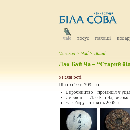
чай
посуд
пахощі
подар
Магазин
>
Чай
>
Білий
Лао Бай Ча – “Старий біл
в наявності
Ціна за 10 г:
799 грн.
Виробництво – провінція Фуцзя
Сировина – Лао Бай Ча, високо
Час збору – травень 2006 р