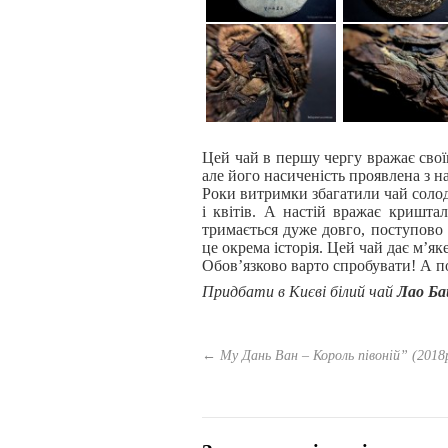
Цей чай в першу чергу вражає свої
але його насиченість проявлена ​​з 
Роки витримки збагатили чай солодк
і квітів. А настій вражає кришта
тримається дуже довго, поступово 
це окрема історія. Цей чай дає м’як
Обов’язково варто спробувати! А п
Придбати в Києві
білий чай
Лао Ба
←
Му Дань Ван – Король півоній” (2018