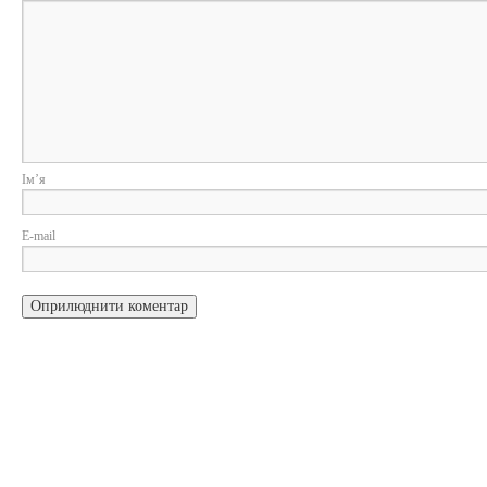
Ім
E-m