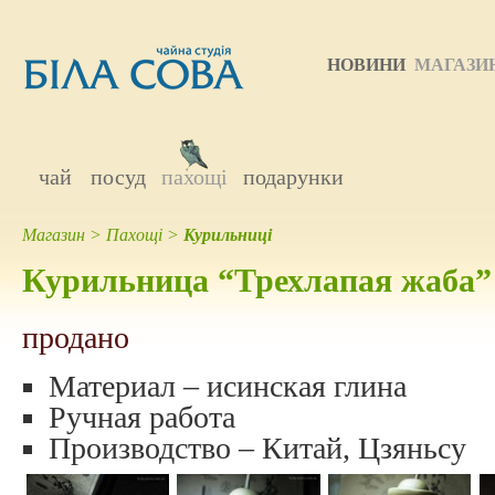
НОВИНИ
МАГАЗИ
чай
посуд
пахощі
подарунки
Магазин
>
Пахощі
>
Курильниці
Курильница “Трехлапая жаба”
продано
Материал – исинская глина
Ручная работа
Производство – Китай, Цзяньсу