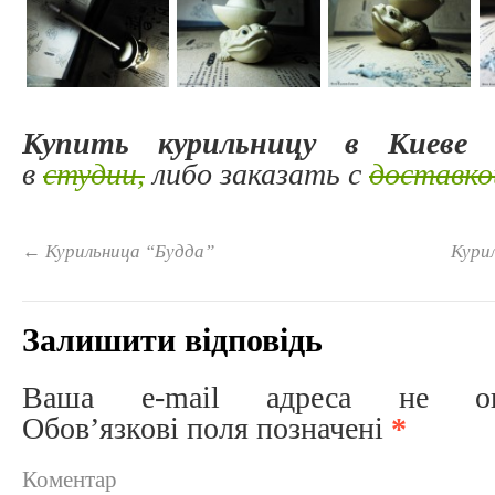
Купить курильницу
в Киеве
в
в
студии,
либо заказать с
доставко
←
Курильница “Будда”
Кури
Залишити відповідь
Ваша e-mail адреса не опри
Обов’язкові поля позначені
*
Коментар