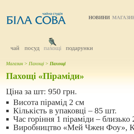
НОВИНИ
МАГАЗИ
чай
посуд
пахощі
подарунки
Магазин
>
Пахощі
>
Пахощі
Пахощі «Піраміди»
Ціна за шт:
950 грн.
Висота пірамід 2 см
Кількість в упаковці – 85 шт.
Час горіння 1 піраміди – близько
Виробництво «Мей Чжен Фоу», К