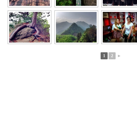
1
2
►