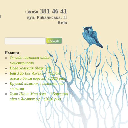
381 46 41
+38 050
И
вул. Рибальська, 11
Київ
Новини
Онлайн навчання чайної
майстерності
Нова колекція білих чаїв
Бай Хао Інь Чжень – “Срібні
голки з білим ворсом” (2026 рік)
Круглий килимок з птахами та
квітами
Хуан Шань Мао Фен – “Ворсисті
піки з Жовтих гір” (2026 рік)