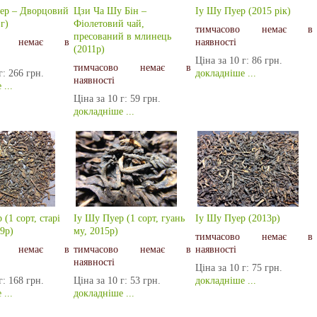
уер – Дворцовий
Цзи Ча Шу Бін –
Іу Шу Пуер (2015 рік)
г)
Фіолетовий чай,
тимчасово немає в
пресований в млинець
ово немає в
наявності
(2011р)
Ціна за 10 г:
86 грн.
тимчасово немає в
г:
266 грн.
докладніше ...
наявності
...
Ціна за 10 г:
59 грн.
докладніше ...
(1 сорт, старі
Іу Шу Пуер (1 сорт, гуань
Іу Шу Пуер (2013р)
09р)
му, 2015р)
тимчасово немає в
ово немає в
тимчасово немає в
наявності
наявності
Ціна за 10 г:
75 грн.
г:
168 грн.
Ціна за 10 г:
53 грн.
докладніше ...
...
докладніше ...