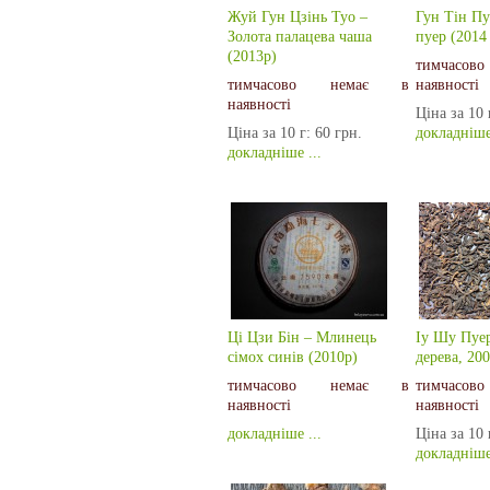
Жуй Гун Цзінь Туо –
Гун Тін П
Золота палацева чаша
пуер (2014 
(2013р)
тимчас
тимчасово немає в
наявності
наявності
Ціна за 10 
Ціна за 10 г:
60 грн.
докладніше 
докладніше ...
Ці Цзи Бін – Млинець
Іу Шу Пуер 
сімох синів (2010р)
дерева, 20
тимчасово немає в
тимчас
наявності
наявності
докладніше ...
Ціна за 10 
докладніше 