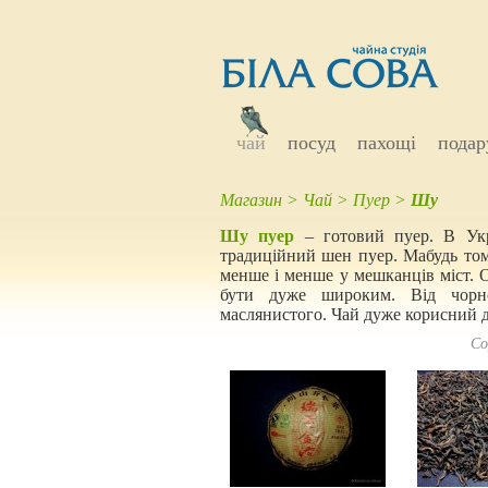
чай
посуд
пахощі
подар
Магазин
>
Чай
>
Пуер
>
Шу
Шу пуер
– готовий пуер. В Укр
традиційний шен пуер. Мабудь тому
менше і менше у мешканців міст. О
бути дуже широким. Від чорнос
маслянистого. Чай дуже корисний д
Со