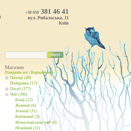
381 46 41
+38 050
И
вул. Рибальська, 11
Київ
Магазин
Розкрити все
Згорнути все
|
Пахощі (40)
Подарунки (17)
Посуд (377)
Чай (306)
Білий (22)
Жовтий (6)
Зелений (31)
Квітковий (3)
Монастирський чай (6)
Нечайний (11)