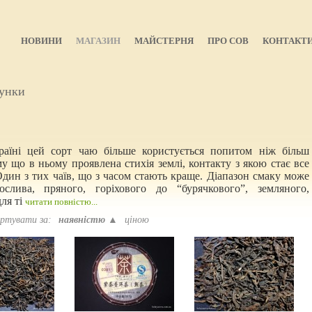
НОВИНИ
МАГАЗИН
МАЙСТЕРНЯ
ПРО СОВ
КОНТАКТ
унки
аїні цей сорт чаю більше користується попитом ніж більш
 що в ньому проявлена стихія землі, контакту з якою стає все
дин з тих чаїв, що з часом стають краще. Діапазон смаку може
лива, пряного, горіхового до “бурячкового”, земляного,
ля ті
читати повністю...
ртувати за:
наявністю ▲
ціною