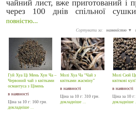
чайний лист, вже приготований і п
через 100 днів спільної сушк
повністю...
Сортувати за:
наявністю ▼
Гуй Хуа Ці Мень Хун Ча –
Молі Хуа Ча “Чай з
Молі Сюй Ц
Червоний чай з квітками
квітками жасміну”
квіткові кулі
османтуса з Цімень
в наявності
в наявності
в наявності
Ціна за 10 г:
310 грн.
Ціна за 10 г:
Ціна за 10 г:
160 грн.
докладніше ...
докладніше .
докладніше ...