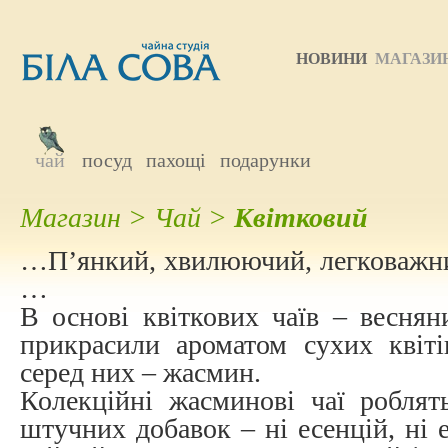
НОВИНИ
МАГАЗИ
чай
посуд
пахощі
подарунки
Магазин
>
Чай
>
Квітковий
…П’янкий, хвилюючий, легковажни
…
В основі квіткових чаїв – веснян
прикрасили ароматом сухих квіті
серед них – жасмин.
Колекційні жасминові чаї роблят
штучних добавок – ні есенцій, ні 